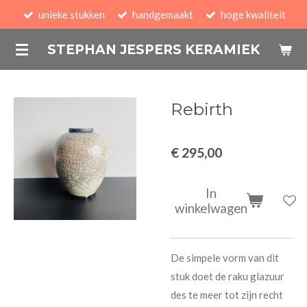
unieke stukken
handgemaakt
hoge kwaliteit
Ga
direct
STEPHAN JESPERS KERAMIEK
naar
de
hoofdinhoud
Rebirth
€ 295,00
In
winkelwagen
De simpele vorm van dit
stuk doet de raku glazuur
des te meer tot zijn recht