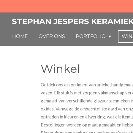
Ga
direct
STEPHAN JESPERS KERAMIE
naar
de
HOME
OVER ONS
PORTFOLIO
WIN
hoofdinhoud
Winkel
Ontdek ons assortiment van unieke, handgemaa
vazen. Elk stuk is met zorg en vakmanschap verv
gemaakt van verschillende glazuurtechnieken e
oxides. Vanwege de ambachtelijke aard van onz
optreden in kleuren en afwerking, wat elk item z
Bestellingen worden op maat gemaakt en hebben
Blader door ons aanbod en vind het perfecte stu