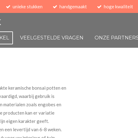
unieke stukken
handgemaakt
hoge kwaliteit
K
KEL
VEELGESTELDE VRAGEN
ONZE PARTNER
kte keramische bonsai potten en
aardigd, waarbij gebruik is
n materialen zoals engobes en
e producten kan er variatie
ijn eigen karakter geeft.
 een levertijd van 6-8 weken.
k voor uw interieur of tuin.